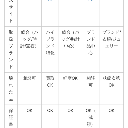
サ
イ
ト
取
総合（バ
ハイ
総合（バ
ブラ
ブランド/
扱
ッグ/時
ブラ
ッグ/時計
ンド
衣類/ジュ
ブ
計/宝石）
ンド
中心）
品中
エリー
ラ
特化
心
ン
ド
壊
相談可
買取
軽度OK
相談
状態次第
れ
OK
可
OK
た
品
保
OK
OK
OK
OK（
OK
証
減
書
額）