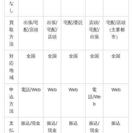
な
し
買
出張/宅
出張/
宅配/委託
店頭/
宅配/店頭
取
配/店頭
宅配/
宅配/
（主要都
方
店頭
出張
市）
法
対
全国
全国
全国
全国
全国
応
地
域
申
電話/Web
Web
Web
電
Web
込
話/We
方
b
法
支
振込/現金
振込/
振込
振込/
振込
払
現金
現金