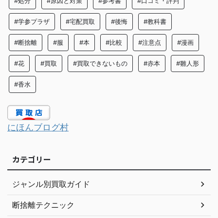
#処分
#原因と対策
#参考書
#口コミ・評判
#学参プラザ
#宅配買取
#後悔
#教科書
#断捨離
#服
#本
#比較
#注意点
#漫画
#花
#買取
#買取できないもの
#赤本
#雛人形
#香水
にほんブログ村
カテゴリー
ジャンル別買取ガイド
断捨離テクニック