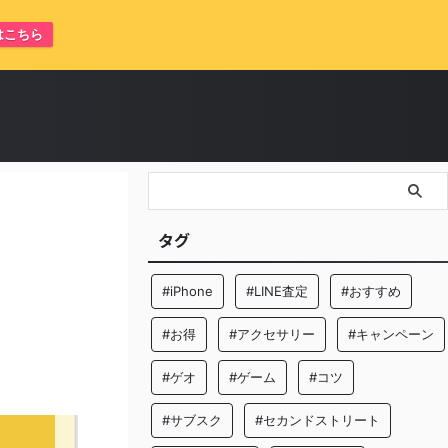
はこちら
タグ
#iPhone
#LINE査定
#おすすめ
#お得
#アクセサリー
#キャンペーン
#ゲオ
#ゲーム
#コツ
#サブスク
#セカンドストリート