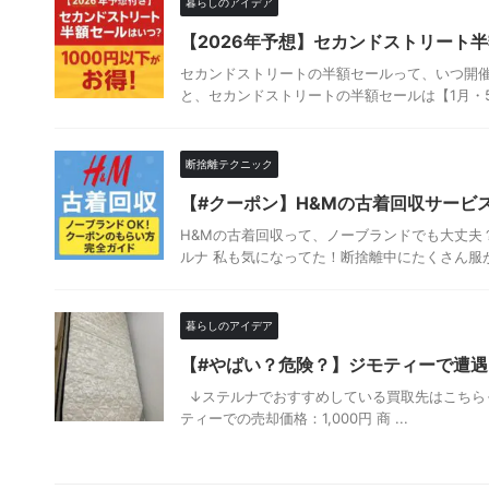
暮らしのアイデア
【2026年予想】セカンドストリート半
セカンドストリートの半額セールって、いつ開催さ
と、セカンドストリートの半額セールは【1月・5月・
断捨離テクニック
【#クーポン】H&Mの古着回収サービ
H&Mの古着回収って、ノーブランドでも大丈夫
ルナ 私も気になってた！断捨離中にたくさん服が出
暮らしのアイデア
【#やばい？危険？】ジモティーで遭
↓ステルナでおすすめしている買取先はこちら↓ 
ティーでの売却価格：1,000円 商 ...