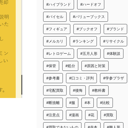
#ハイブランド
#ハードオフ
#バイセル
#バリューブックス
#フィギュア
#ブックオフ
#ブランド
#メルカリ
#ランキング
#リサイクル
#レトロゲーム
#五月人形
#体験談
#保管
#処分
#原因と対策
#参考書
#口コミ・評判
#学参プラザ
#宅配買取
#後悔
#教科書
#断捨離
#服
#本
#比較
#注意点
#漫画
#花
#買取
#買取できないもの
#赤本
#雛人形