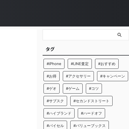
タグ
#iPhone
#LINE査定
#おすすめ
#お得
#アクセサリー
#キャンペーン
#ゲオ
#ゲーム
#コツ
#サブスク
#セカンドストリート
#ハイブランド
#ハードオフ
#バイセル
#バリューブックス