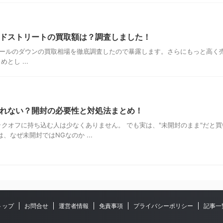
ンドストリートの買取額は？調査しました！
ールのダウンの買取相場を徹底調査したので暴露します。さらにもっと高く
し ...
売れない？開封の必要性と対処法まとめ！
クオフに持ち込む人は少なくありません。 でも実は、"未開封のまま"だと
なぜ未開封ではNGなのか ...
トップ
お問合せ
運営者情報
免責事項
プライバシーポリシー
記事一