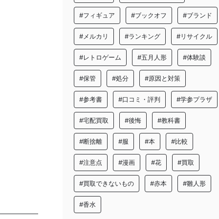
#フィギュア
#ブックオフ
#ブランド
#メルカリ
#ランキング
#リサイクル
#レトロゲーム
#五月人形
#体験談
#保管
#処分
#原因と対策
#参考書
#口コミ・評判
#学参プラザ
#宅配買取
#後悔
#教科書
#断捨離
#服
#本
#比較
#注意点
#漫画
#花
#買取
#買取できないもの
#赤本
#雛人形
#香水