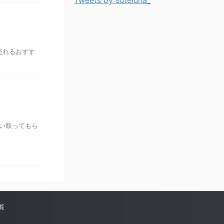
Tweets by suteluna_
売れるおすす
買い取ってもら
覧