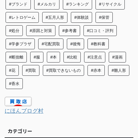
#ブランド
#メルカリ
#ランキング
#リサイクル
#レトロゲーム
#五月人形
#体験談
#保管
#処分
#原因と対策
#参考書
#口コミ・評判
#学参プラザ
#宅配買取
#後悔
#教科書
#断捨離
#服
#本
#比較
#注意点
#漫画
#花
#買取
#買取できないもの
#赤本
#雛人形
#香水
にほんブログ村
カテゴリー