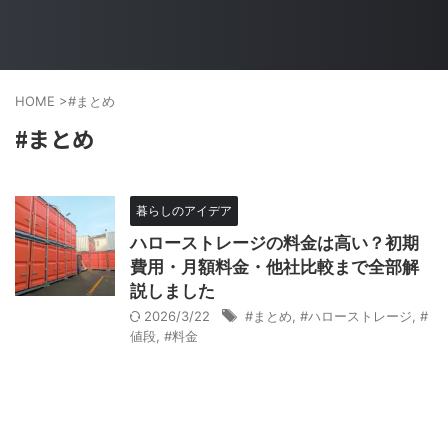
HOME
>
#まとめ
#まとめ
暮らしのアイデア
ハローストレージの料金は高い？初期
費用・月額料金・他社比較まで全部解
説しました
2026/3/22
#まとめ
,
#ハローストレージ
,
#
値段
,
#料金