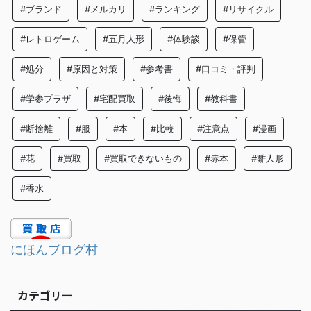
#ブランド
#メルカリ
#ランキング
#リサイクル
#レトロゲーム
#五月人形
#体験談
#保管
#処分
#原因と対策
#参考書
#口コミ・評判
#学参プラザ
#宅配買取
#後悔
#教科書
#断捨離
#服
#本
#比較
#注意点
#漫画
#花
#買取
#買取できないもの
#赤本
#雛人形
#香水
にほんブログ村
カテゴリー