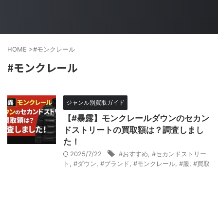
HOME
>
#モンクレール
#モンクレール
ジャンル別買取ガイド
【#暴露】モンクレールダウンのセカン
ドストリートの買取額は？調査しまし
た！
2025/7/22
#おすすめ
,
#セカンドストリー
ト
,
#ダウン
,
#ブランド
,
#モンクレール
,
#服
,
#買取