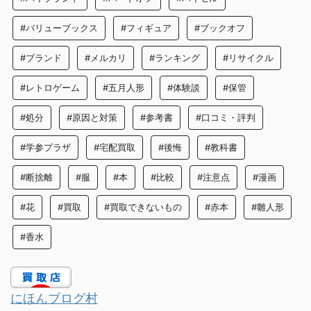
#バリューブックス
#フィギュア
#ブックオフ
#ブランド
#メルカリ
#ランキング
#リサイクル
#レトロゲーム
#五月人形
#体験談
#保管
#処分
#原因と対策
#参考書
#口コミ・評判
#学参プラザ
#宅配買取
#後悔
#教科書
#断捨離
#服
#本
#比較
#注意点
#漫画
#花
#買取
#買取できないもの
#赤本
#雛人形
#香水
にほんブログ村