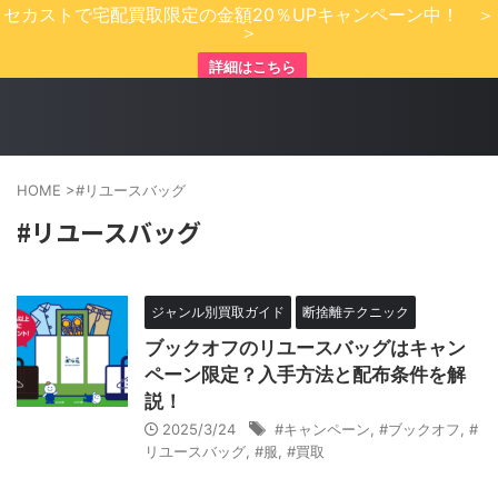
セカストで宅配買取限定の金額20％UPキャンペーン中！ ＞
＞
詳細はこちら
HOME
>
#リユースバッグ
#リユースバッグ
ジャンル別買取ガイド
断捨離テクニック
ブックオフのリユースバッグはキャン
ペーン限定？入手方法と配布条件を解
説！
2025/3/24
#キャンペーン
,
#ブックオフ
,
#
リユースバッグ
,
#服
,
#買取