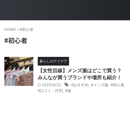
HOME
>
#初心者
#初心者
暮らしのアイデア
【女性目線】メンズ服はどこで買う？
みんなが買うブランドや場所も紹介！
2025/4/22
#おすすめ
,
#メンズ服
,
#初心者
,
#口コミ・評判
,
#服