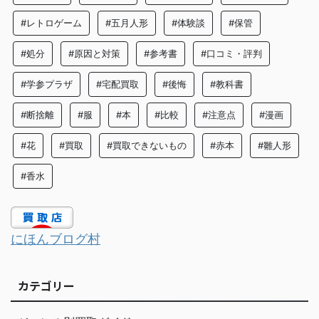
#レトロゲーム
#五月人形
#体験談
#保管
#処分
#原因と対策
#参考書
#口コミ・評判
#学参プラザ
#宅配買取
#後悔
#教科書
#断捨離
#服
#本
#比較
#注意点
#漫画
#花
#買取
#買取できないもの
#赤本
#雛人形
#香水
にほんブログ村
カテゴリー