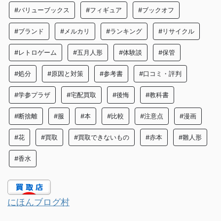
#バリューブックス
#フィギュア
#ブックオフ
#ブランド
#メルカリ
#ランキング
#リサイクル
#レトロゲーム
#五月人形
#体験談
#保管
#処分
#原因と対策
#参考書
#口コミ・評判
#学参プラザ
#宅配買取
#後悔
#教科書
#断捨離
#服
#本
#比較
#注意点
#漫画
#花
#買取
#買取できないもの
#赤本
#雛人形
#香水
にほんブログ村