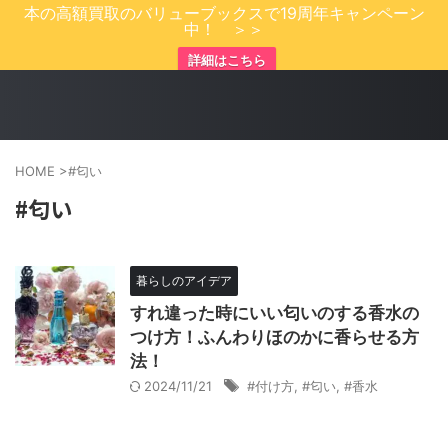
本の高額買取のバリューブックスで19周年キャンペーン
中！ ＞＞
詳細はこちら
HOME
>
#匂い
#匂い
暮らしのアイデア
すれ違った時にいい匂いのする香水の
つけ方！ふんわりほのかに香らせる方
法！
2024/11/21
#付け方
,
#匂い
,
#香水