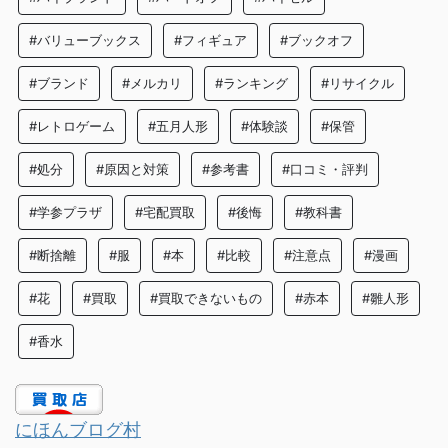
#バリューブックス
#フィギュア
#ブックオフ
#ブランド
#メルカリ
#ランキング
#リサイクル
#レトロゲーム
#五月人形
#体験談
#保管
#処分
#原因と対策
#参考書
#口コミ・評判
#学参プラザ
#宅配買取
#後悔
#教科書
#断捨離
#服
#本
#比較
#注意点
#漫画
#花
#買取
#買取できないもの
#赤本
#雛人形
#香水
にほんブログ村