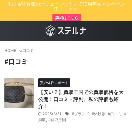
本の高額買取のバリューブックスで19周年キャンペーン
中！ ＞＞
詳細はこちら
HOME
>
#口コミ
#口コミ
買取体験レポート
【安い？】買取王国での買取価格を大
公開！口コミ・評判、私の評価も紹
介！
2025/3/31
#ブランド
,
#体験談
,
#口コミ
,
#
買取
,
#買取王国