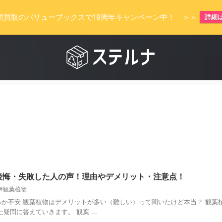
額買取のバリューブックスで19周年キャンペーン中！ ＞＞
詳細
後悔・失敗した人の声！理由やデメリット・注意点！
#観葉植物
か不安 観葉植物はデメリットが多い（難しい）って聞いたけど本当？ 観葉
問に答えていきます。 観葉 ...