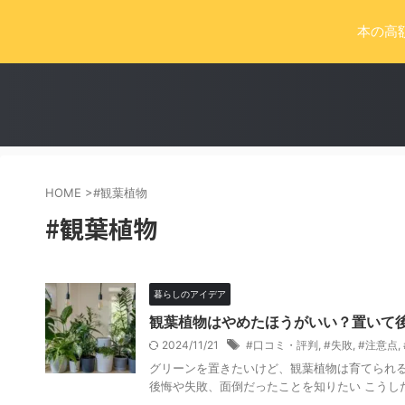
本の高
HOME
>
#観葉植物
#観葉植物
暮らしのアイデア
観葉植物はやめたほうがいい？置いて
2024/11/21
#口コミ・評判
,
#失敗
,
#注意点
,
グリーンを置きたいけど、観葉植物は育てられる
後悔や失敗、面倒だったことを知りたい こうした疑