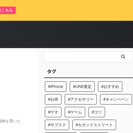
はこちら
タグ
#iPhone
#LINE査定
#おすすめ
#お得
#アクセサリー
#キャンペーン
#ゲオ
#ゲーム
#コツ
植物を置いた
#サブスク
#セカンドストリート