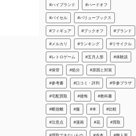
#ハイブランド
#ハードオフ
#バイセル
#バリューブックス
#フィギュア
#ブックオフ
#ブランド
#メルカリ
#ランキング
#リサイクル
#レトロゲーム
#五月人形
#体験談
#保管
#処分
#原因と対策
#参考書
#口コミ・評判
#学参プラザ
#宅配買取
#後悔
#教科書
#断捨離
#服
#本
#比較
#注意点
#漫画
#花
#買取
#買取できないもの
#赤本
#雛人形