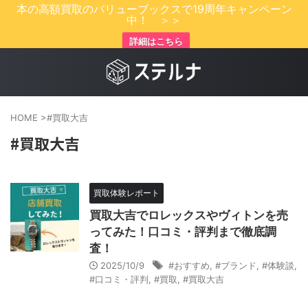
本の高額買取のバリューブックスで19周年キャンペーン
中！ ＞＞
詳細はこちら
HOME
>
#買取大吉
#買取大吉
買取体験レポート
買取大吉でロレックスやヴィトンを売
ってみた！口コミ・評判まで徹底調
査！
2025/10/9
#おすすめ
,
#ブランド
,
#体験談
,
#口コミ・評判
,
#買取
,
#買取大吉