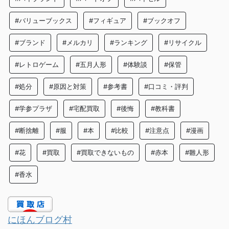
#バリューブックス
#フィギュア
#ブックオフ
#ブランド
#メルカリ
#ランキング
#リサイクル
#レトロゲーム
#五月人形
#体験談
#保管
#処分
#原因と対策
#参考書
#口コミ・評判
#学参プラザ
#宅配買取
#後悔
#教科書
#断捨離
#服
#本
#比較
#注意点
#漫画
#花
#買取
#買取できないもの
#赤本
#雛人形
#香水
にほんブログ村