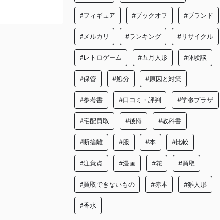
#フィギュア
#ブックオフ
#ブランド
#メルカリ
#ランキング
#リサイクル
#レトロゲーム
#五月人形
#体験談
#保管
#処分
#原因と対策
#参考書
#口コミ・評判
#学参プラザ
#宅配買取
#後悔
#教科書
#断捨離
#服
#本
#比較
#注意点
#漫画
#花
#買取
#買取できないもの
#赤本
#雛人形
#香水