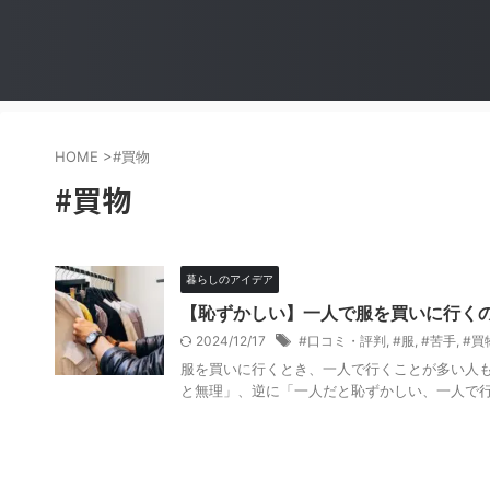
HOME
>
#買物
#買物
暮らしのアイデア
【恥ずかしい】一人で服を買いに行く
2024/12/17
#口コミ・評判
,
#服
,
#苦手
,
#買
服を買いに行くとき、一人で行くことが多い人も
と無理」、逆に「一人だと恥ずかしい、一人で行く