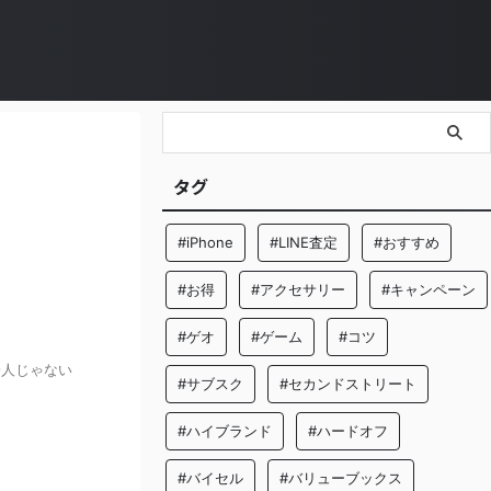
タグ
#iPhone
#LINE査定
#おすすめ
#お得
#アクセサリー
#キャンペーン
#ゲオ
#ゲーム
#コツ
一人じゃない
#サブスク
#セカンドストリート
#ハイブランド
#ハードオフ
#バイセル
#バリューブックス