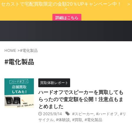
セカストで宅配買取限定の金額20％UPキャンペーン中！ ＞
＞
詳細はこちら
HOME
>
#電化製品
#電化製品
買取体験レポート
ハードオフでスピーカーを買取しても
らったので査定額を公開！注意点もま
とめました
2025/9/14
#スピーカー
,
#ハードオフ
,
#リ
サイクル
,
#体験談
,
#買取
,
#電化製品