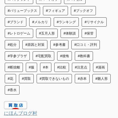
#バリューブックス
#フィギュア
#ブックオフ
#ブランド
#メルカリ
#ランキング
#リサイクル
#レトロゲーム
#五月人形
#体験談
#保管
#処分
#原因と対策
#参考書
#口コミ・評判
#学参プラザ
#宅配買取
#後悔
#教科書
#断捨離
#服
#本
#比較
#注意点
#漫画
#花
#買取
#買取できないもの
#赤本
#雛人形
#香水
にほんブログ村