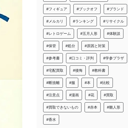
#フィギュア
#ブックオフ
#ブランド
#メルカリ
#ランキング
#リサイクル
#レトロゲーム
#五月人形
#体験談
#保管
#処分
#原因と対策
#参考書
#口コミ・評判
#学参プラザ
#宅配買取
#後悔
#教科書
#断捨離
#服
#本
#比較
#注意点
#漫画
#花
#買取
#買取できないもの
#赤本
#雛人形
#香水