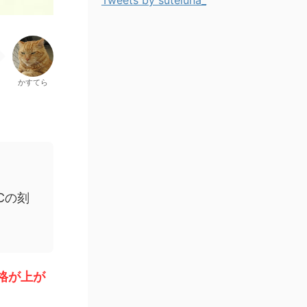
Tweets by suteluna_
かすてら
℃の刻
格が上が