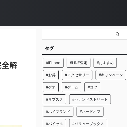
タグ
完全解
#iPhone
#LINE査定
#おすすめ
#お得
#アクセサリー
#キャンペーン
#ゲオ
#ゲーム
#コツ
#サブスク
#セカンドストリート
#ハイブランド
#ハードオフ
#バイセル
#バリューブックス