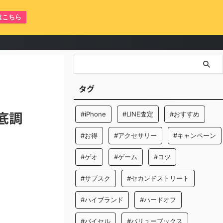
はこちら
タグ
底調
#iPhone
#LINE査定
#おすすめ
#お得
#アクセサリー
#キャンペーン
#ゲオ
#ゲーム
#コツ
#サブスク
#セカンドストリート
#ハイブランド
#ハードオフ
#バイセル
#バリューブックス