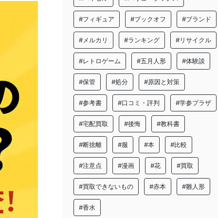
#フィギュア
#ブックオフ
#ブランド
#メルカリ
#ランキング
#リサイクル
#レトロゲーム
#五月人形
#体験談
#保管
#処分
#原因と対策
#参考書
#口コミ・評判
#学参プラザ
#宅配買取
#後悔
#教科書
#断捨離
#服
#本
#比較
#注意点
#漫画
#花
#買取
#買取できないもの
#赤本
#雛人形
#香水