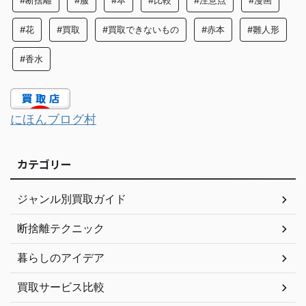
#断捨離
#服
#本
#比較
#注意点
#漫画
#花
#買取
#買取できないもの
#赤本
#雛人形
#香水
にほんブログ村
カテゴリー
ジャンル別買取ガイド
断捨離テクニック
暮らしのアイデア
買取サービス比較