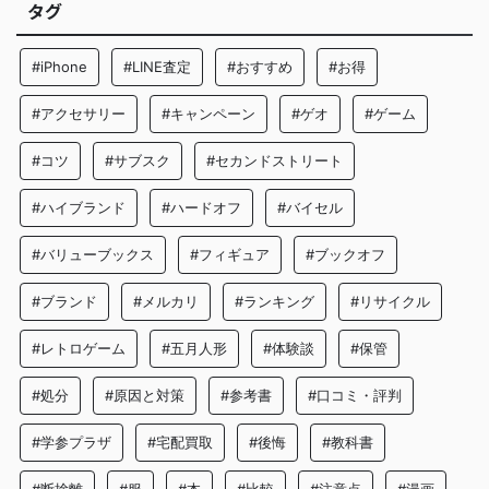
タグ
#iPhone
#LINE査定
#おすすめ
#お得
#アクセサリー
#キャンペーン
#ゲオ
#ゲーム
#コツ
#サブスク
#セカンドストリート
#ハイブランド
#ハードオフ
#バイセル
#バリューブックス
#フィギュア
#ブックオフ
#ブランド
#メルカリ
#ランキング
#リサイクル
#レトロゲーム
#五月人形
#体験談
#保管
#処分
#原因と対策
#参考書
#口コミ・評判
#学参プラザ
#宅配買取
#後悔
#教科書