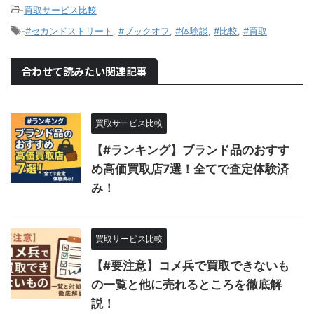
-
買取サービス比較
-
#セカンドストリート
,
#ブックオフ
,
#体験談
,
#比較
,
#買取
合わせて読みたい関連記事
買取サービス比較
【#ランキング】ブランド品のおすす
め高価買取店7選！全てで査定体験済
み！
買取サービス比較
【#要注意】コメ兵で買取できないも
の一覧と他に売れるところを徹底解
説！