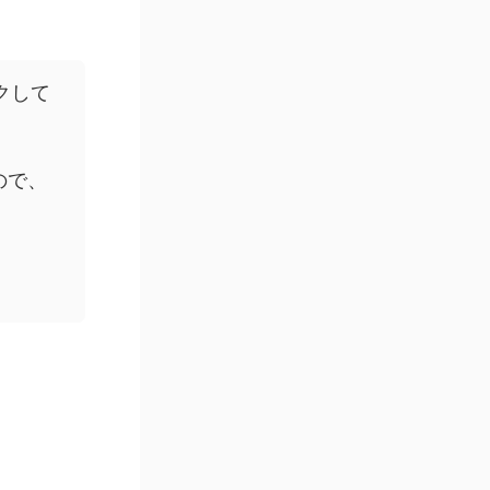
クして
ので、