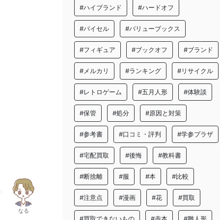
#ハイブランド
#ハードオフ
#バイセル
#バリューブックス
#フィギュア
#ブックオフ
#ブランド
#メルカリ
#ランキング
#リサイクル
#レトロゲーム
#五月人形
#体験談
#保管
#処分
#原因と対策
#参考書
#口コミ・評判
#学参プラザ
#宅配買取
#後悔
#教科書
#断捨離
#服
#本
#比較
#注意点
#漫画
#花
#買取
なる
#買取できないもの
#赤本
#雛人形