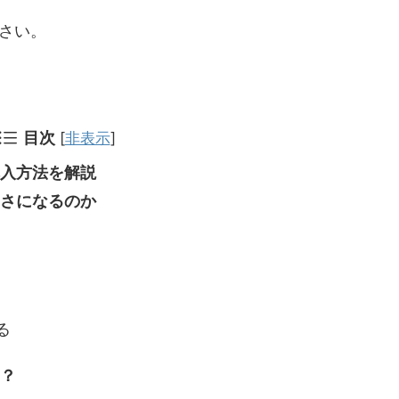
さい。
目次
[
非表示
]
購入方法を解説
きさになるのか
る
は？