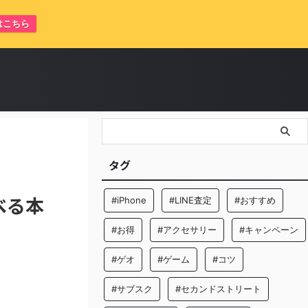
はこちら
タグ
べる本
#iPhone
#LINE査定
#おすすめ
#お得
#アクセサリー
#キャンペーン
#ゲオ
#ゲーム
#コツ
#サブスク
#セカンドストリート