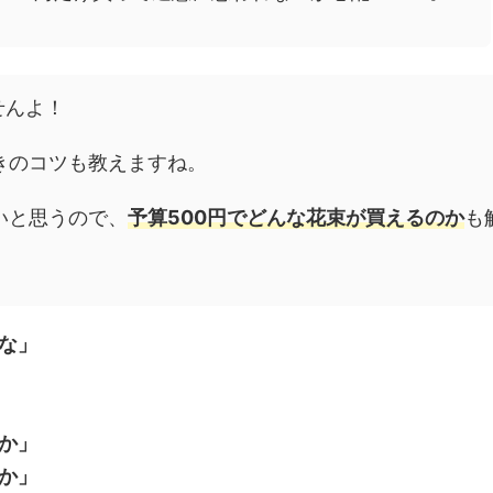
せんよ！
きのコツも教えますね。
いと思うので、
予算500円でどんな花束が買えるのか
も
な」
か」
か
」