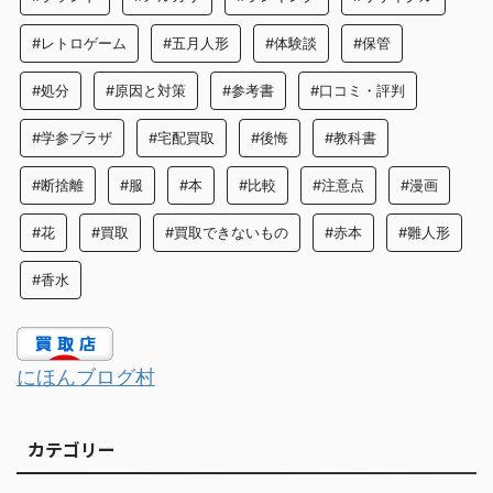
#レトロゲーム
#五月人形
#体験談
#保管
#処分
#原因と対策
#参考書
#口コミ・評判
#学参プラザ
#宅配買取
#後悔
#教科書
#断捨離
#服
#本
#比較
#注意点
#漫画
#花
#買取
#買取できないもの
#赤本
#雛人形
#香水
にほんブログ村
カテゴリー