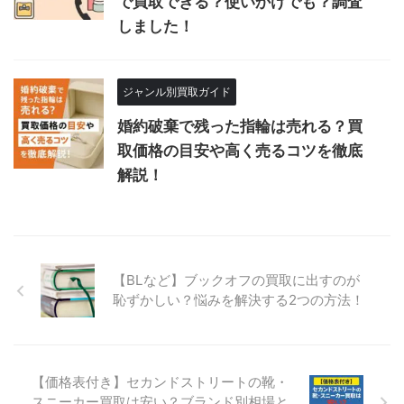
で買取できる？使いかけでも？調査
しました！
ジャンル別買取ガイド
婚約破棄で残った指輪は売れる？買
取価格の目安や高く売るコツを徹底
解説！
【BLなど】ブックオフの買取に出すのが
恥ずかしい？悩みを解決する2つの方法！
【価格表付き】セカンドストリートの靴・
スニーカー買取は安い？ブランド別相場と