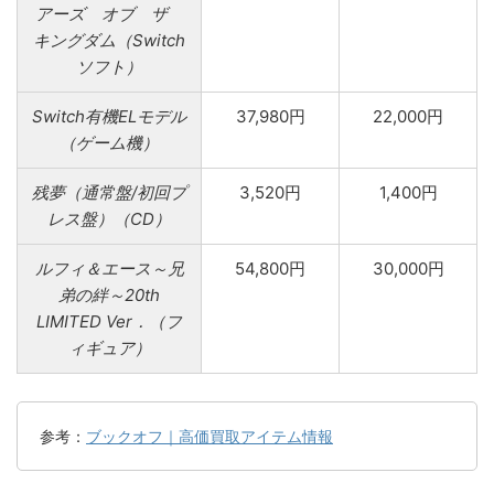
アーズ オブ ザ
キングダム（Switch
ソフト）
Switch有機ELモデル
37,980円
22,000円
（ゲーム機）
残夢（通常盤/初回プ
3,520円
1,400円
レス盤）（CD）
ルフィ＆エース～兄
54,800円
30,000円
弟の絆～20th
LIMITED Ver．（フ
ィギュア）
参考：
ブックオフ｜高価買取アイテム情報