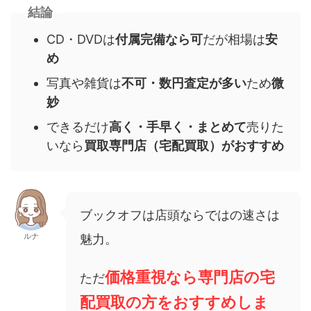
結論
CD・DVDは
付属完備なら可
だが相場は
安
め
写真や雑貨は
不可・数円査定が多い
ため
微
妙
できるだけ
高く・手早く・まとめて
売りた
いなら
買取専門店（宅配買取）がおすすめ
ブックオフは店頭ならではの速さは
ルナ
魅力。
価格重視なら
専門店の宅
ただ
配買取
の方をおすすめしま