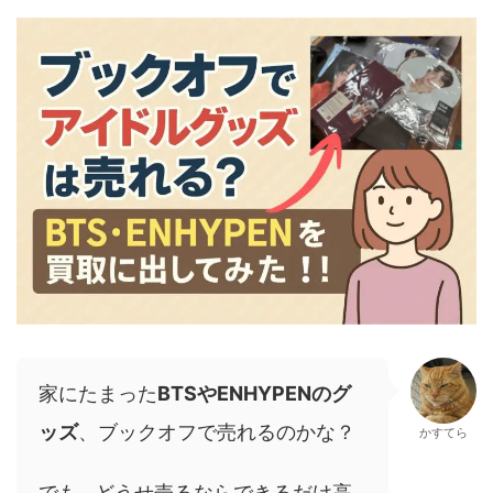
家にたまった
BTSやENHYPENのグ
ッズ
、ブックオフで売れるのかな？
かすてら
でも…どうせ売るならできるだけ高