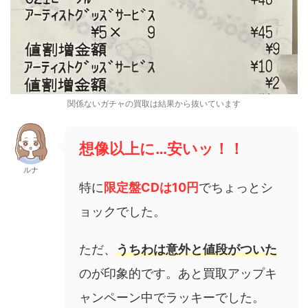
関係ないガチャの買取は結果から抜いています
想像以上に…安いッ！！
ルナ
特に
限定盤CDは10円
でちょっとシ
ョックでした。
ただ、
うちわは意外と値段がついた
のが印象的です。あと買取アップキ
ャンペーン中でラッキーでした。