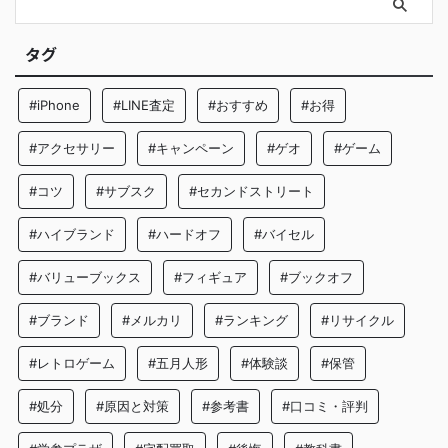
タグ
#iPhone
#LINE査定
#おすすめ
#お得
#アクセサリー
#キャンペーン
#ゲオ
#ゲーム
#コツ
#サブスク
#セカンドストリート
#ハイブランド
#ハードオフ
#バイセル
#バリューブックス
#フィギュア
#ブックオフ
#ブランド
#メルカリ
#ランキング
#リサイクル
#レトロゲーム
#五月人形
#体験談
#保管
#処分
#原因と対策
#参考書
#口コミ・評判