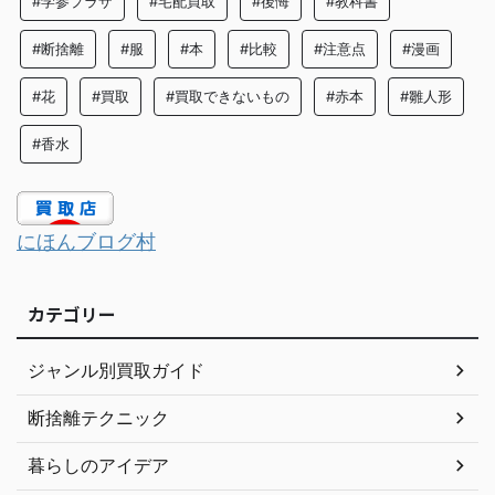
#学参プラザ
#宅配買取
#後悔
#教科書
#断捨離
#服
#本
#比較
#注意点
#漫画
#花
#買取
#買取できないもの
#赤本
#雛人形
#香水
にほんブログ村
カテゴリー
ジャンル別買取ガイド
断捨離テクニック
暮らしのアイデア