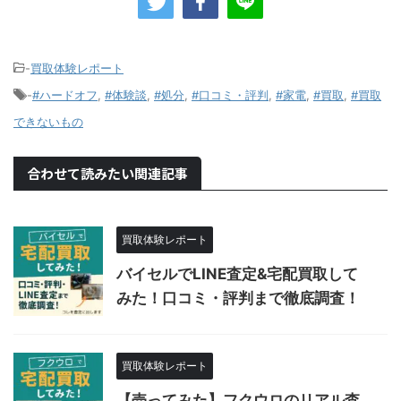
-
買取体験レポート
-
#ハードオフ
,
#体験談
,
#処分
,
#口コミ・評判
,
#家電
,
#買取
,
#買取
できないもの
合わせて読みたい関連記事
買取体験レポート
バイセルでLINE査定&宅配買取して
みた！口コミ・評判まで徹底調査！
買取体験レポート
【売ってみた】フクウロのリアル査