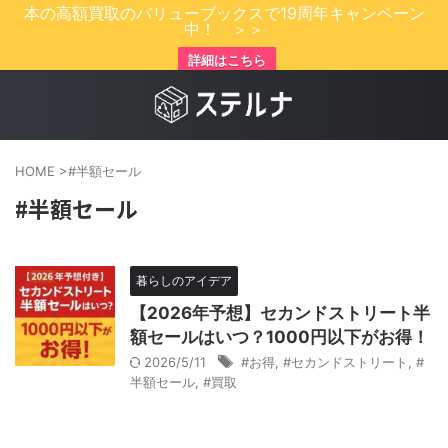
本の高額買取のバリューブックスで19周年キャンペーン
中！ ＞＞
詳細はこちら
HOME
>
#半額セール
#半額セール
暮らしのアイデア
【2026年予想】セカンドストリート半
額セールはいつ？1000円以下がお得！
2026/5/11
#お得
,
#セカンドストリート
,
#
半額セール
,
#買取