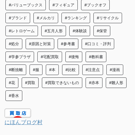
#バリューブックス
#フィギュア
#ブックオフ
#ブランド
#メルカリ
#ランキング
#リサイクル
#レトロゲーム
#五月人形
#体験談
#保管
#処分
#原因と対策
#参考書
#口コミ・評判
#学参プラザ
#宅配買取
#後悔
#教科書
#断捨離
#服
#本
#比較
#注意点
#漫画
#花
#買取
#買取できないもの
#赤本
#雛人形
#香水
にほんブログ村