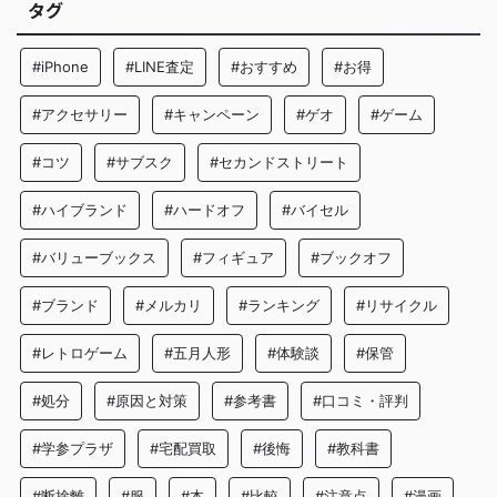
タグ
#iPhone
#LINE査定
#おすすめ
#お得
#アクセサリー
#キャンペーン
#ゲオ
#ゲーム
#コツ
#サブスク
#セカンドストリート
#ハイブランド
#ハードオフ
#バイセル
#バリューブックス
#フィギュア
#ブックオフ
#ブランド
#メルカリ
#ランキング
#リサイクル
#レトロゲーム
#五月人形
#体験談
#保管
#処分
#原因と対策
#参考書
#口コミ・評判
#学参プラザ
#宅配買取
#後悔
#教科書
#断捨離
#服
#本
#比較
#注意点
#漫画