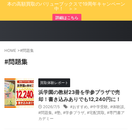
本の高額買取のバリューブックスで19周年キャンペーン
中！ ＞＞
詳細はこちら
HOME
>
#問題集
#問題集
買取体験レポート
浜学園の教材23冊を学参プラザで売
却！書き込みありでも12,240円に！
2026/7/5
#おすすめ
,
#中学受験
,
#体験談
,
#問題集
,
#塾
,
#学参プラザ
,
#宅配買取
,
#専門書ア
カデミー