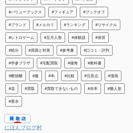
#バリューブックス
#フィギュア
#ブックオフ
#ブランド
#メルカリ
#ランキング
#リサイクル
#レトロゲーム
#五月人形
#体験談
#保管
#処分
#原因と対策
#参考書
#口コミ・評判
#学参プラザ
#宅配買取
#後悔
#教科書
#断捨離
#服
#本
#比較
#注意点
#漫画
#花
#買取
#買取できないもの
#赤本
#雛人形
#香水
にほんブログ村