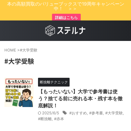
本の高額買取のバリューブックスで19周年キャンペーン
中！ ＞＞
詳細はこちら
HOME
>
#大学受験
#大学受験
断捨離テクニック
【もったいない】大学で参考書は使
う？捨てる前に売れる本・残す本を徹
底解説！
2025/6/5
#おすすめ
,
#参考書
,
#大学受験
,
#断捨離
,
#赤本