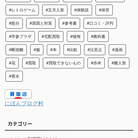
#レトロゲーム
#五月人形
#体験談
#保管
#処分
#原因と対策
#参考書
#口コミ・評判
#学参プラザ
#宅配買取
#後悔
#教科書
#断捨離
#服
#本
#比較
#注意点
#漫画
#花
#買取
#買取できないもの
#赤本
#雛人形
#香水
にほんブログ村
カテゴリー