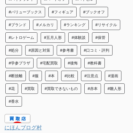
#バリューブックス
#フィギュア
#ブックオフ
#ブランド
#メルカリ
#ランキング
#リサイクル
#レトロゲーム
#五月人形
#体験談
#保管
#処分
#原因と対策
#参考書
#口コミ・評判
#学参プラザ
#宅配買取
#後悔
#教科書
#断捨離
#服
#本
#比較
#注意点
#漫画
#花
#買取
#買取できないもの
#赤本
#雛人形
#香水
にほんブログ村