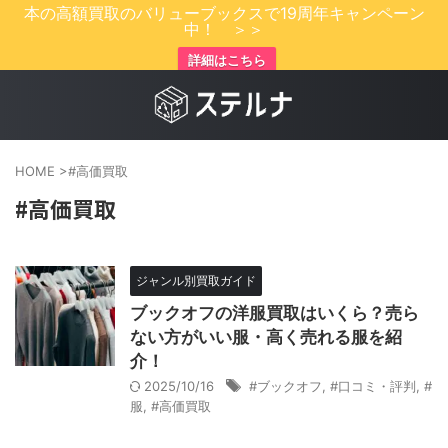
本の高額買取のバリューブックスで19周年キャンペーン
中！ ＞＞
詳細はこちら
HOME
>
#高価買取
#高価買取
ジャンル別買取ガイド
ブックオフの洋服買取はいくら？売ら
ない方がいい服・高く売れる服を紹
介！
2025/10/16
#ブックオフ
,
#口コミ・評判
,
#
服
,
#高価買取