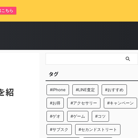
はこちら
タグ
を紹
#iPhone
#LINE査定
#おすすめ
#お得
#アクセサリー
#キャンペーン
#ゲオ
#ゲーム
#コツ
#サブスク
#セカンドストリート