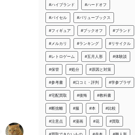
#ハイブランド
#ハードオフ
#バイセル
#バリューブックス
#フィギュア
#ブックオフ
#ブランド
#メルカリ
#ランキング
#リサイクル
#レトロゲーム
#五月人形
#体験談
#保管
#処分
#原因と対策
#参考書
#口コミ・評判
#学参プラザ
#宅配買取
#後悔
#教科書
#断捨離
#服
#本
#比較
#注意点
#漫画
#花
#買取
#買取できないもの
#赤本
#雛人形