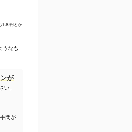
100円とか
ようなも
ョンが
さい。
だ手間が