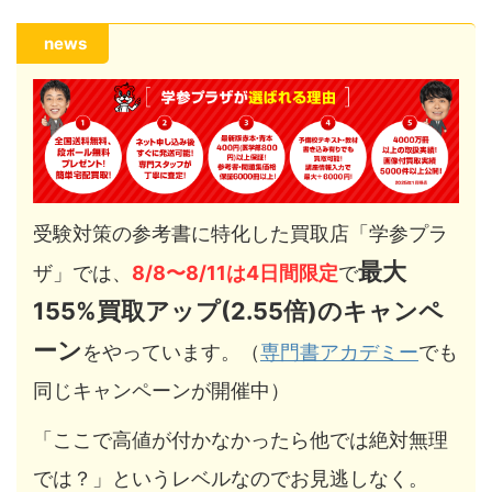
news
受験対策の参考書に特化した買取店「学参プラ
最大
ザ」では、
8/8〜8/11は4日間限定
で
155%買取アップ(2.55倍)のキャンペ
ーン
をやっています。（
専門書アカデミー
でも
同じキャンペーンが開催中）
「ここで高値が付かなかったら他では絶対無理
では？」というレベルなのでお見逃しなく。