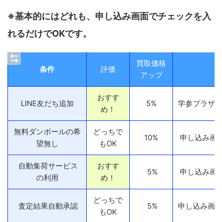
※基本的にはどれも、申し込み画面でチェックを入
れるだけでOKです。
買取価格
条件
評価
アップ
おすす
LINE友だち追加
5%
学参プラザの
め！
無料ダンボールの希
どっちで
10%
申し込み画
望無し
もOK
自動集荷サービス
おすす
5%
申し込み画
の利用
め！
どっちで
査定結果自動承認
5%
申し込み画面
もOK