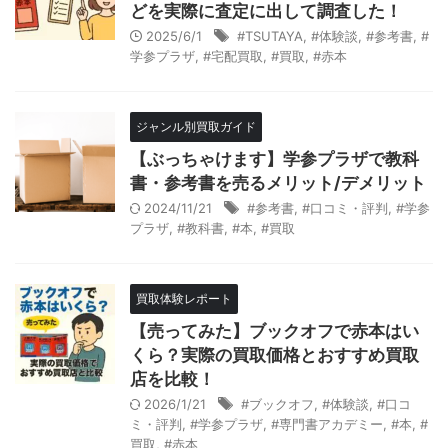
どを実際に査定に出して調査した！
2025/6/1
#TSUTAYA
,
#体験談
,
#参考書
,
#
学参プラザ
,
#宅配買取
,
#買取
,
#赤本
ジャンル別買取ガイド
【ぶっちゃけます】学参プラザで教科
書・参考書を売るメリット/デメリット
2024/11/21
#参考書
,
#口コミ・評判
,
#学参
プラザ
,
#教科書
,
#本
,
#買取
買取体験レポート
【売ってみた】ブックオフで赤本はい
くら？実際の買取価格とおすすめ買取
店を比較！
2026/1/21
#ブックオフ
,
#体験談
,
#口コ
ミ・評判
,
#学参プラザ
,
#専門書アカデミー
,
#本
,
#
買取
,
#赤本