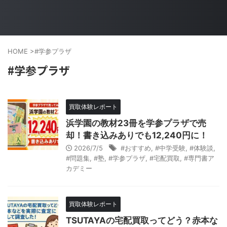
HOME
>
#学参プラザ
#学参プラザ
買取体験レポート
浜学園の教材23冊を学参プラザで売
却！書き込みありでも12,240円に！
2026/7/5
#おすすめ
,
#中学受験
,
#体験談
,
#問題集
,
#塾
,
#学参プラザ
,
#宅配買取
,
#専門書ア
カデミー
買取体験レポート
TSUTAYAの宅配買取ってどう？赤本な