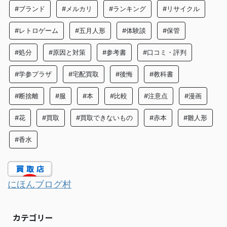
#ブランド
#メルカリ
#ランキング
#リサイクル
#レトロゲーム
#五月人形
#体験談
#保管
#処分
#原因と対策
#参考書
#口コミ・評判
#学参プラザ
#宅配買取
#後悔
#教科書
#断捨離
#服
#本
#比較
#注意点
#漫画
#花
#買取
#買取できないもの
#赤本
#雛人形
#香水
にほんブログ村
カテゴリー