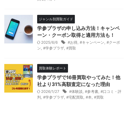
ジャンル別買取ガイド
学参プラザの申し込み方法！キャンペ
ーン・クーポン取得と適用方法も！
2025/6/6
#お得
,
#キャンペーン
,
#クーポ
ン
,
#学参プラザ
,
#買取
買取体験レポート
学参プラザで16冊買取やってみた！他
社より31%高額査定になった理由
2026/1/27
#体験談
,
#参考書
,
#口コミ・評
判
,
#学参プラザ
,
#宅配買取
,
#本
,
#買取