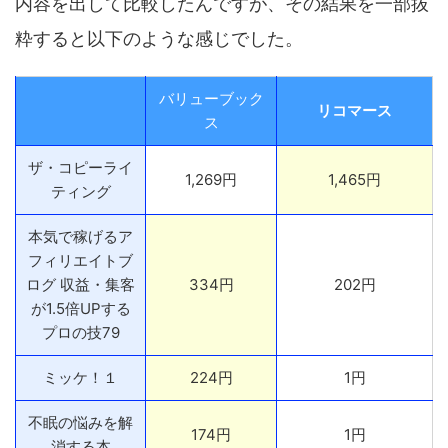
内容を出して比較したんですが、その結果を一部抜
粋すると以下のような感じでした。
バリューブック
リコマース
ス
ザ・コピーライ
1,269円
1,465円
ティング
本気で稼げるア
フィリエイトブ
ログ 収益・集客
334円
202円
が1.5倍UPする
プロの技79
ミッケ！１
224円
1円
不眠の悩みを解
174円
1円
消する本