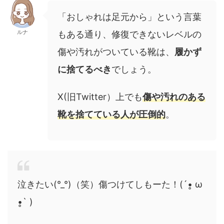
「おしゃれは足元から」という言葉
ルナ
もある通り、修復できないレベルの
傷や汚れがついている靴は、
履かず
に捨てるべき
でしょう。
X(旧Twitter）上でも
傷や汚れのある
靴を捨てている人が圧倒的
。
泣きたい(°_°)（笑）傷つけてしもーた！(´•̥ ω
•̥` )